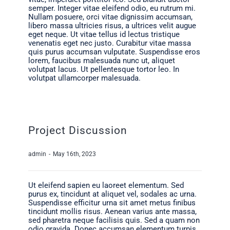
semper. Integer vitae eleifend odio, eu rutrum mi.
Nullam posuere, orci vitae dignissim accumsan,
libero massa ultricies risus, a ultrices velit augue
eget neque. Ut vitae tellus id lectus tristique
venenatis eget nec justo. Curabitur vitae massa
quis purus accumsan vulputate. Suspendisse eros
lorem, faucibus malesuada nunc ut, aliquet
volutpat lacus. Ut pellentesque tortor leo. In
volutpat ullamcorper malesuada.
Project Discussion
admin
-
May 16th, 2023
Ut eleifend sapien eu laoreet elementum. Sed
purus ex, tincidunt at aliquet vel, sodales ac urna.
Suspendisse efficitur urna sit amet metus finibus
tincidunt mollis risus. Aenean varius ante massa,
sed pharetra neque facilisis quis. Sed a quam non
odio gravida. Donec accumsan elementum turpis,