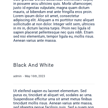
in posuere arcu ultricies quis. Morbi ullamcorper,
justo id egestas vulputate, magna quam dictum
mauris, ut bibendum erat ante fringilla eros proin.
Lorem ipsum dolor sit amet, consectetur
adipiscing elit. Aliquam a mi porttitor nunc aliquet
sollicitudin at non dolor. Integer velit sem, ultricies
in mi in, dictum lacinia turpis. Proin nec ligula id
sapien placerat pellentesque nec quis nibh. Etiam
sed nisi elementum, tempor ligula eu, mollis risus.
Aenean varius ante massa.
Black And White
admin
-
May 16th, 2023
Ut eleifend sapien eu laoreet elementum. Sed
purus ex, tincidunt at aliquet vel, sodales ac urna.
Suspendisse efficitur urna sit amet metus finibus
tincidunt mollis risus. Aenean varius ante massa,
sed pharetra neque facilisis quis. Sed a quam non