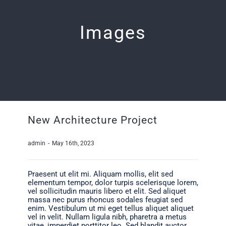
Images
New Architecture Project
admin
-
May 16th, 2023
Praesent ut elit mi. Aliquam mollis, elit sed
elementum tempor, dolor turpis scelerisque lorem,
vel sollicitudin mauris libero et elit. Sed aliquet
massa nec purus rhoncus sodales feugiat sed
enim. Vestibulum ut mi eget tellus aliquet aliquet
vel in velit. Nullam ligula nibh, pharetra a metus
vitae, imperdiet porttitor leo. Sed blandit auctor