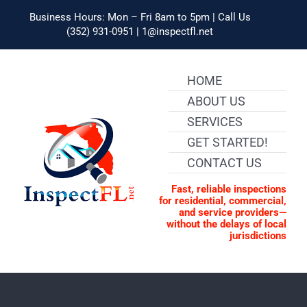
Skip
to
Business Hours: Mon – Fri 8am to 5pm | Call Us
content
(352) 931-0951 | 1@inspectfl.net
HOME
ABOUT US
SERVICES
GET STARTED!
CONTACT US
Fast, reliable inspections
for residential, commercial,
and service providers—
without the delays of local
jurisdictions