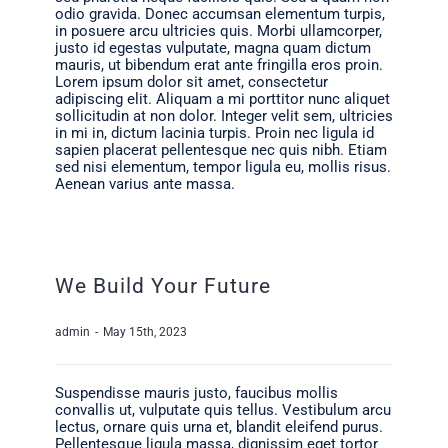
odio gravida. Donec accumsan elementum turpis,
in posuere arcu ultricies quis. Morbi ullamcorper,
justo id egestas vulputate, magna quam dictum
mauris, ut bibendum erat ante fringilla eros proin.
Lorem ipsum dolor sit amet, consectetur
adipiscing elit. Aliquam a mi porttitor nunc aliquet
sollicitudin at non dolor. Integer velit sem, ultricies
in mi in, dictum lacinia turpis. Proin nec ligula id
sapien placerat pellentesque nec quis nibh. Etiam
sed nisi elementum, tempor ligula eu, mollis risus.
Aenean varius ante massa.
We Build Your Future
admin
-
May 15th, 2023
Suspendisse mauris justo, faucibus mollis
convallis ut, vulputate quis tellus. Vestibulum arcu
lectus, ornare quis urna et, blandit eleifend purus.
Pellentesque ligula massa, dignissim eget tortor