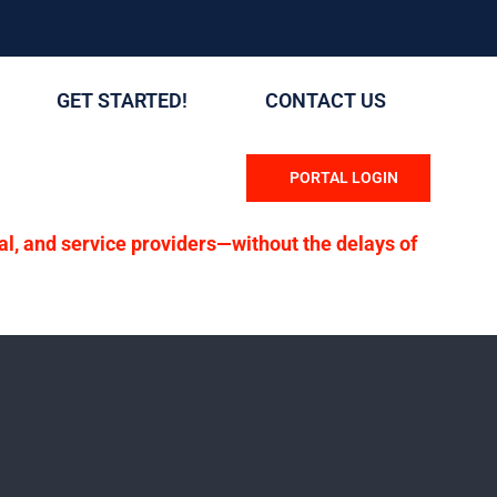
GET STARTED!
CONTACT US
PORTAL LOGIN
ial, and service providers—without the delays of