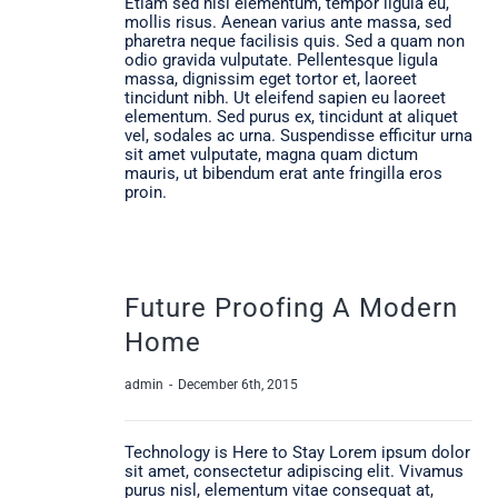
Etiam sed nisi elementum, tempor ligula eu,
mollis risus. Aenean varius ante massa, sed
pharetra neque facilisis quis. Sed a quam non
odio gravida vulputate. Pellentesque ligula
massa, dignissim eget tortor et, laoreet
tincidunt nibh. Ut eleifend sapien eu laoreet
elementum. Sed purus ex, tincidunt at aliquet
vel, sodales ac urna. Suspendisse efficitur urna
sit amet vulputate, magna quam dictum
mauris, ut bibendum erat ante fringilla eros
proin.
Future Proofing A Modern
Home
admin
-
December 6th, 2015
Technology is Here to Stay Lorem ipsum dolor
sit amet, consectetur adipiscing elit. Vivamus
purus nisl, elementum vitae consequat at,