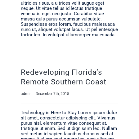
ultricies risus, a ultrices velit augue eget
neque. Ut vitae tellus id lectus tristique
venenatis eget nec justo. Curabitur vitae
massa quis purus accumsan vulputate.
Suspendisse eros lorem, faucibus malesuada
nunc ut, aliquet volutpat lacus. Ut pellentesque
tortor leo. In volutpat ullamcorper malesuada.
Redeveloping Florida’s
Remote Southern Coast
admin
-
December 7th, 2015
Technology is Here to Stay Lorem ipsum dolor
sit amet, consectetur adipiscing elit. Vivamus
purus nisl, elementum vitae consequat at,
tristique ut enim. Sed ut dignissim leo. Nullam
sed metus id sapien faucibus rhoncus sed at
magna. Nullam eget ornare leo, eget aliquam