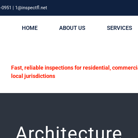
-0951 | 1@inspectfl.net
HOME
ABOUT US
SERVICES
Fast, reliable inspections for residential, commerc
local jurisdictions
Architecture