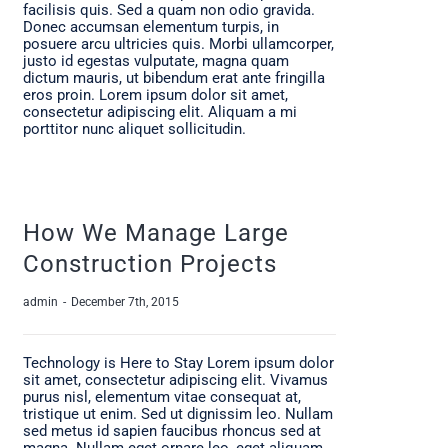
facilisis quis. Sed a quam non odio gravida.
Donec accumsan elementum turpis, in
posuere arcu ultricies quis. Morbi ullamcorper,
justo id egestas vulputate, magna quam
dictum mauris, ut bibendum erat ante fringilla
eros proin. Lorem ipsum dolor sit amet,
consectetur adipiscing elit. Aliquam a mi
porttitor nunc aliquet sollicitudin.
How We Manage Large
Construction Projects
admin
-
December 7th, 2015
Technology is Here to Stay Lorem ipsum dolor
sit amet, consectetur adipiscing elit. Vivamus
purus nisl, elementum vitae consequat at,
tristique ut enim. Sed ut dignissim leo. Nullam
sed metus id sapien faucibus rhoncus sed at
magna. Nullam eget ornare leo, eget aliquam