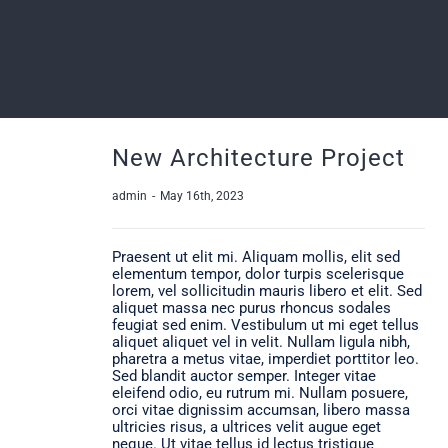
New Architecture Project
admin
-
May 16th, 2023
Praesent ut elit mi. Aliquam mollis, elit sed
elementum tempor, dolor turpis scelerisque
lorem, vel sollicitudin mauris libero et elit. Sed
aliquet massa nec purus rhoncus sodales
feugiat sed enim. Vestibulum ut mi eget tellus
aliquet aliquet vel in velit. Nullam ligula nibh,
pharetra a metus vitae, imperdiet porttitor leo.
Sed blandit auctor semper. Integer vitae
eleifend odio, eu rutrum mi. Nullam posuere,
orci vitae dignissim accumsan, libero massa
ultricies risus, a ultrices velit augue eget
neque. Ut vitae tellus id lectus tristique